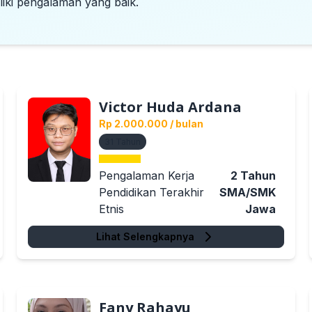
liki pengalaman yang baik.
Victor Huda Ardana
Rp 2.000.000
/ bulan
31
Tahun
Pengalaman Kerja
2
Tahun
Pendidikan Terakhir
SMA/SMK
Etnis
Jawa
Lihat Selengkapnya
Fany Rahayu