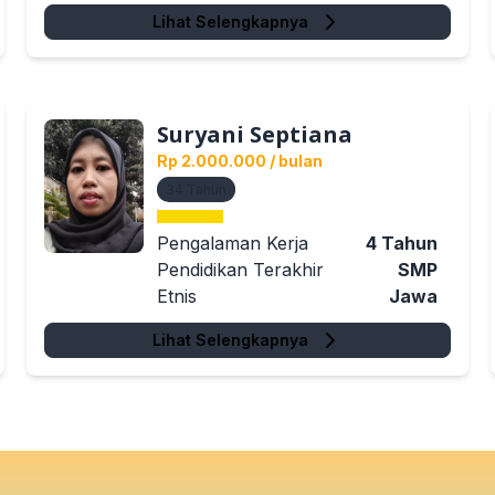
Lihat Selengkapnya
Suryani Septiana
Rp 2.000.000
/ bulan
34
Tahun
Pengalaman Kerja
4
Tahun
Pendidikan Terakhir
SMP
Etnis
Jawa
Lihat Selengkapnya