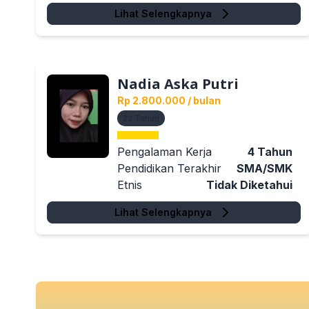
Lihat Selengkapnya
Nadia Aska Putri
Rp 2.800.000
/ bulan
22
Tahun
Pengalaman Kerja
4
Tahun
Pendidikan Terakhir
SMA/SMK
Etnis
Tidak Diketahui
Lihat Selengkapnya