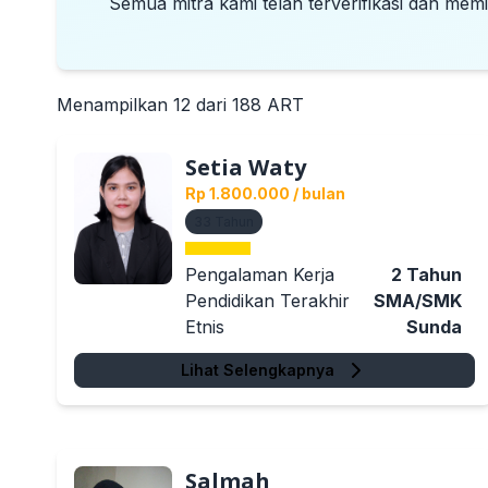
Semua mitra kami telah terverifikasi dan memi
Menampilkan
12
dari
188
ART
Setia Waty
Rp 1.800.000
/ bulan
33
Tahun
Pengalaman Kerja
2
Tahun
Pendidikan Terakhir
SMA/SMK
Etnis
Sunda
Lihat Selengkapnya
Salmah