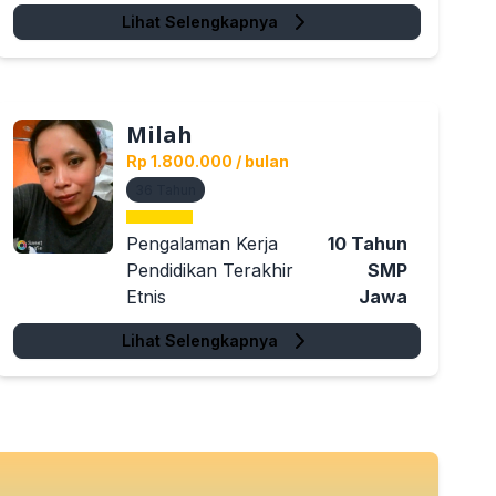
Lihat Selengkapnya
Milah
Rp 1.800.000
/ bulan
36
Tahun
Pengalaman Kerja
10
Tahun
Pendidikan Terakhir
SMP
Etnis
Jawa
Lihat Selengkapnya