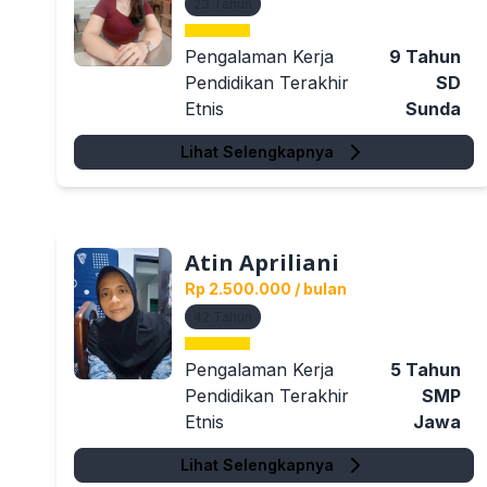
23
Tahun
Pengalaman Kerja
9
Tahun
Pendidikan Terakhir
SD
Etnis
Sunda
Lihat Selengkapnya
Atin Apriliani
Rp 2.500.000
/ bulan
42
Tahun
Pengalaman Kerja
5
Tahun
Pendidikan Terakhir
SMP
Etnis
Jawa
Lihat Selengkapnya