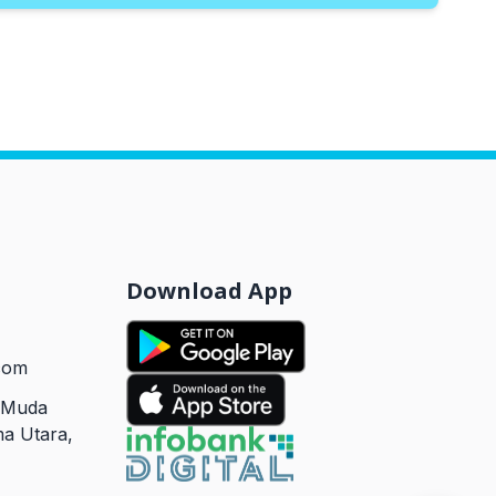
Download App
com
r Muda
a Utara,