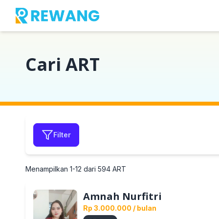
Cari ART
Filter
Menampilkan
1
-
12
dari
594
ART
Amnah Nurfitri
Rp 3.000.000
/ bulan