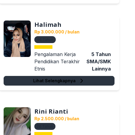
Halimah
Rp 3.000.000
/ bulan
46
Tahun
Pengalaman Kerja
5
Tahun
Pendidikan Terakhir
SMA/SMK
Etnis
Lainnya
Lihat Selengkapnya
Rini Rianti
Rp 2.500.000
/ bulan
26
Tahun