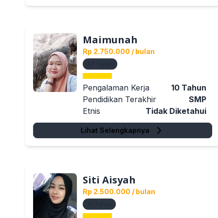
Maimunah
Rp 2.750.000
/ bulan
47
Tahun
Pengalaman Kerja
10
Tahun
Pendidikan Terakhir
SMP
Etnis
Tidak Diketahui
Lihat Selengkapnya
Siti Aisyah
Rp 2.500.000
/ bulan
31
Tahun