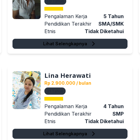
50
Tahun
Pengalaman Kerja
5
Tahun
Pendidikan Terakhir
SMA/SMK
Etnis
Tidak Diketahui
Lihat Selengkapnya
Lina Herawati
Rp 2.900.000
/ bulan
31
Tahun
Pengalaman Kerja
4
Tahun
Pendidikan Terakhir
SMP
Etnis
Tidak Diketahui
Lihat Selengkapnya