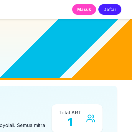
Masuk
Daftar
Total ART
1
oyolali
. Semua mitra