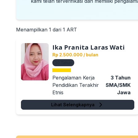
kami telah terverifikasi dan memiliki pengalam
Menampilkan
1
dari
1
ART
Ika Pranita Laras Wati
Rp 2.500.000
/ bulan
30
Tahun
Pengalaman Kerja
3
Tahun
Pendidikan Terakhir
SMA/SMK
Etnis
Jawa
Lihat Selengkapnya