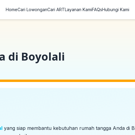
Home
Cari Lowongan
Cari ART
Layanan Kami
FAQs
Hubungi Kami
 di Boyolali
l
yang siap membantu kebutuhan rumah tangga Anda di
B