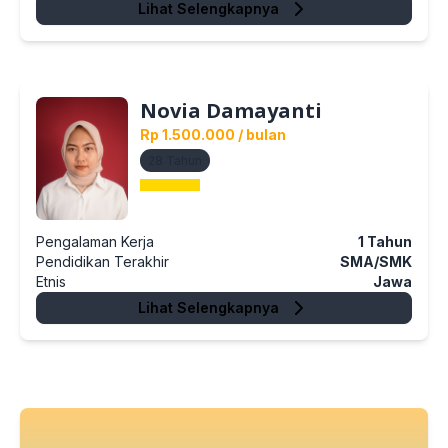
Lihat Selengkapnya
Novia Damayanti
Rp 1.500.000
/ bulan
28
Tahun
Pengalaman Kerja
1
Tahun
Pendidikan Terakhir
SMA/SMK
Etnis
Jawa
Lihat Selengkapnya